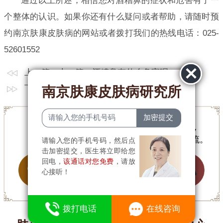
通过以上所述，相信您对酒糟鼻的症状和危害有了一
个整体的认识。如果你还有什么疑问或者帮助，请随时预
约南京肤康皮肤病的网站或者拨打我们的热线电话：025-
52601552
上一篇：上一篇：
酒糟鼻有什么危害呢
下一篇：下一篇：
酒糟鼻到底有哪些危害
南京肤康皮肤病研究所
为节省您的手机流量，文章内容简短，
有任何疑问可
点击咨询
与医生在线交流。
请输入您的手机号码，然后点
击加密提交，医生将立即给您
回电，
该通话对您免费
，请放
心接听！
4
拨打电话
在线咨询